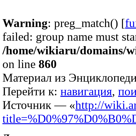
Warning
: preg_match() [
fu
failed: group name must star
/home/wikiaru/domains/w
on line
860
Материал из Энциклопеди
Перейти к:
навигация
,
пои
Источник — «
http://wiki.
title=%D0%97%D0%B